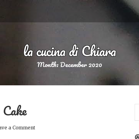
la cucina di Chiara
Month:
December 2020
s Cake
ave a Comment
R