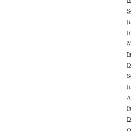
N
S
J
J
M
J
D
S
J
A
J
D
O