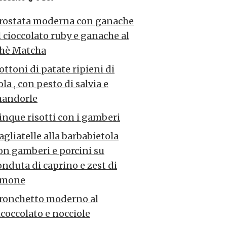
rostata moderna con ganache
l cioccolato ruby e ganache al
hè Matcha
ottoni di patate ripieni di
ola , con pesto di salvia e
andorle
inque risotti con i gamberi
agliatelle alla barbabietola
on gamberi e porcini su
onduta di caprino e zest di
imone
ronchetto moderno al
icoccolato e nocciole