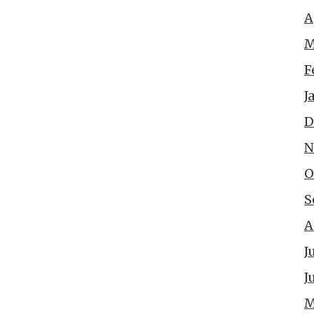
A
M
F
J
D
N
O
S
A
J
J
M