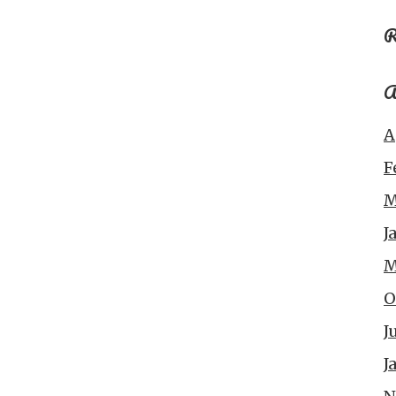
R
A
A
F
M
J
M
O
J
J