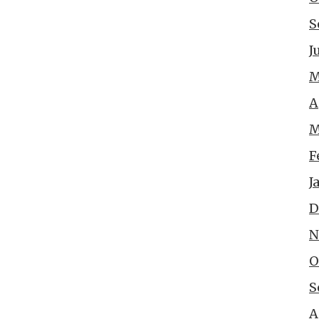
S
J
M
A
M
F
J
D
N
O
S
A