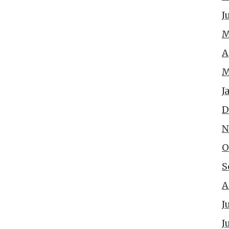
J
M
A
M
J
D
N
O
S
A
J
J