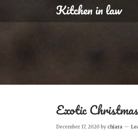
Kitchen in law
Exotic Christma
December 17, 2020
by
chiara
Le