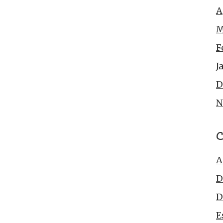
A
M
F
J
D
N
C
A
D
D
E