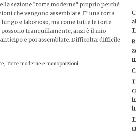
nella sezione “torte moderne” proprio perché
C
zioni che vengono assemblate. E’ una torta
a
lungo e laborioso, ma come tutte le torte
T
possono tranquillamente, anzi è il mio
anticipo e poi assemblate. Difficolta: difficile
B
z
m
te
,
Torte moderne e monoporzioni
C
T
c
f
l
T
c