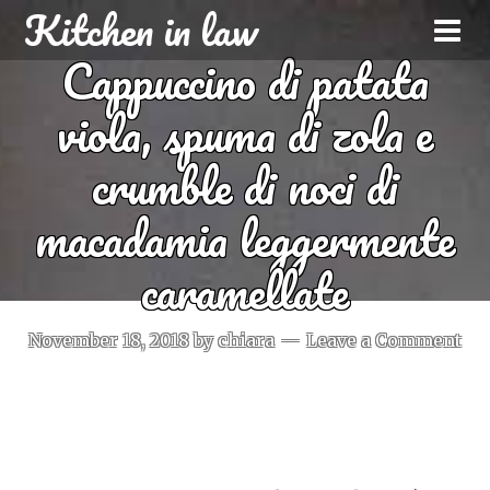
Kitchen in law
Cappuccino di patata
viola, spuma di zola e
crumble di noci di
macadamia leggermente
caramellate
November 18, 2018
by
chiara
Leave a Comment