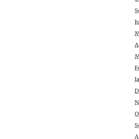
S
J
M
A
M
F
J
D
N
O
S
A