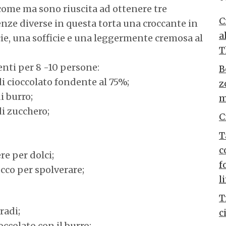
come ma sono riuscita ad ottenere tre
C
nze diverse in questa torta una croccante in
a
ie, una sofficie e una leggermente cremosa al
T
nti per 8 -10 persone:
B
di cioccolato fondente al 75%;
z
di burro;
m
di zucchero;
C
T
c
re per dolci;
f
occo per spolverare;
l
T
radi;
c
occolato con il burro;