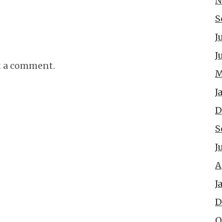
N
S
J
J
t a comment.
M
J
D
S
J
A
J
D
O