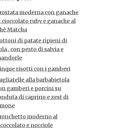
rostata moderna con ganache
l cioccolato ruby e ganache al
hè Matcha
ottoni di patate ripieni di
ola , con pesto di salvia e
andorle
inque risotti con i gamberi
agliatelle alla barbabietola
on gamberi e porcini su
onduta di caprino e zest di
imone
ronchetto moderno al
icoccolato e nocciole