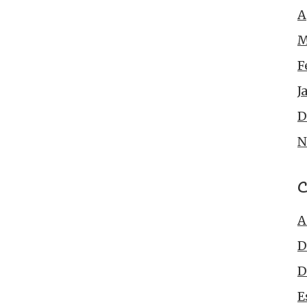
A
M
F
J
D
N
C
A
D
D
E