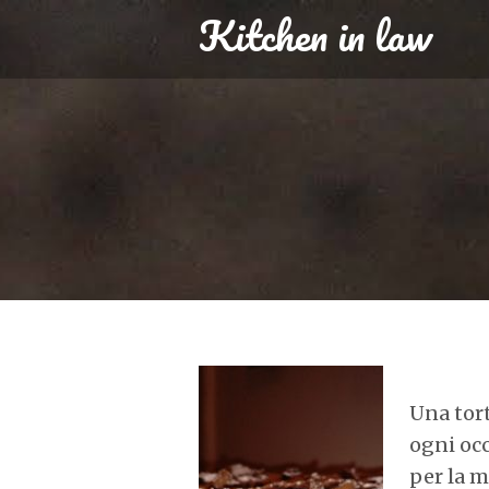
Kitchen in law
Una tor
ogni occ
per la 