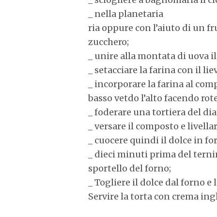
_ nella planetaria
ria oppure con l’aiuto di un fr
zucchero;
_ unire alla montata di uova i
_ setacciare la farina con il lie
_ incorporare la farina al co
basso vetdo l’alto facendo rot
_ foderare una tortiera del di
_ versare il composto e livella
_ cuocere quindi il dolce in f
_ dieci minuti prima del tern
sportello del forno;
_ Togliere il dolce dal forno e 
Servire la torta con crema ing