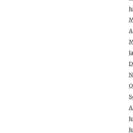
J
M
A
M
J
D
N
O
S
A
J
J