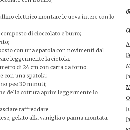
R
ullino elettrico montare le uova intere con lo
A
l composto di cioccolato e burro;
vito;
A
mposto con una spatola con novimenti dal
F
eare leggermente la ciotola;
M
ametro di 24 cm con carta da forno;
re con una spatola;
J
orno pee 30 minuti;
M
ine della cottura aprire leggermente lo
O
J
lasciare raffreddare;
lese, gelato alla vaniglia o panna montata.
J