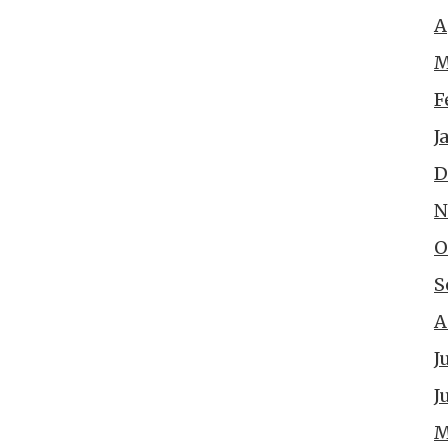
A
M
F
J
D
N
O
S
A
J
J
M