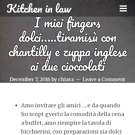
Kitchen in law
I miei fingers
dolci…..tiramisù con
chantilly e zuppa inglese
ai due cioccolati
December 7, 2016
by
chiara
Leave a Comment
Amo invitare gli amici ….e da quando
ho scopt gverto la comodità della cena
a buffet, amo riempire la tavola di
bicchierini, con preparazioni sia dolci