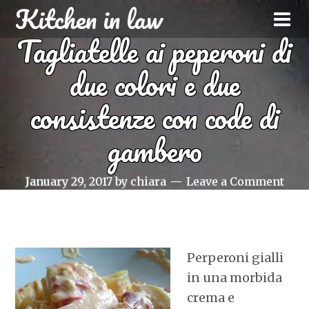
Kitchen in law
Tagliatelle ai peperoni di
due colori e due
consistenze con code di
gambero
January 29, 2017
by
chiara
Leave a Comment
Perperoni gialli
in una morbida
crema e