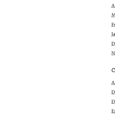
A
M
F
J
D
N
C
A
D
D
E