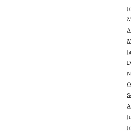
J
M
A
M
J
D
N
O
S
A
J
J