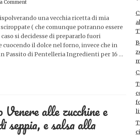
 a Comment
C
ispolverando una vecchia ricetta di mia
a
 sciroppate ( che comunque potranno essere
T
caso si decidesse di prepararlo fuori
B
e cuocendo il dolce nel forno, invece che in
z
n Passito di Pentelleria Ingredienti per 16 …
m
C
T
c
f
o Venere alle zucchine e
l
i seppia, e salsa alla
T
c