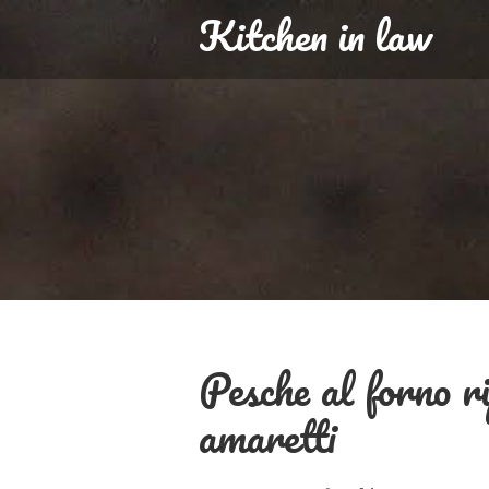
Kitchen in law
Pesche al forno ri
amaretti