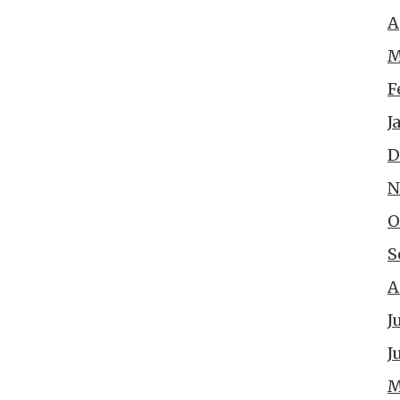
A
M
F
J
D
N
O
S
A
J
J
M