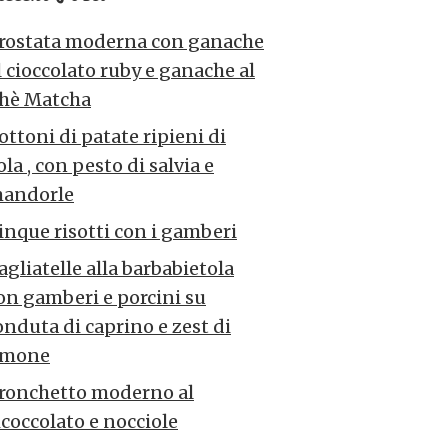
rostata moderna con ganache
l cioccolato ruby e ganache al
hè Matcha
ottoni di patate ripieni di
ola , con pesto di salvia e
andorle
inque risotti con i gamberi
agliatelle alla barbabietola
on gamberi e porcini su
onduta di caprino e zest di
imone
ronchetto moderno al
icoccolato e nocciole