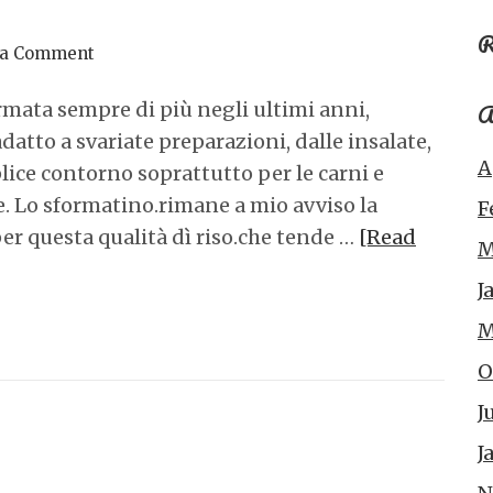
R
 a Comment
A
fermata sempre di più negli ultimi anni,
datto a svariate preparazioni, dalle insalate,
A
lice contorno soprattutto per le carni e
e. Lo sformatino.rimane a mio avviso la
F
er questa qualità dì riso.che tende …
[Read
M
J
M
O
J
J