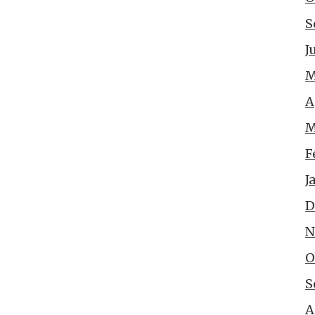
S
J
M
A
M
F
J
D
N
O
S
A