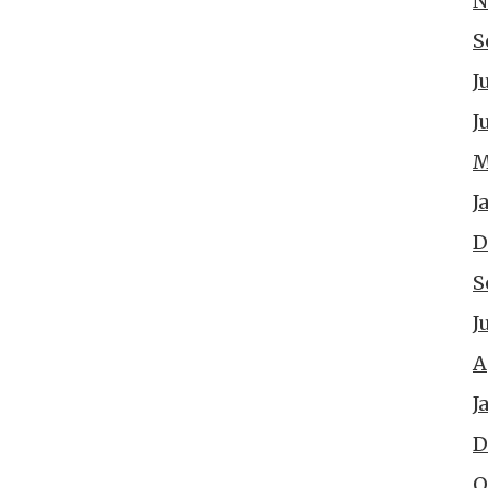
N
S
J
J
M
J
D
S
J
A
J
D
O