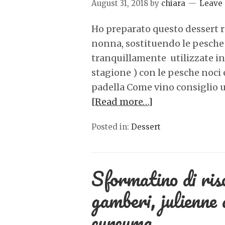
August 31, 2018
by
chiara
Leave
Ho preparato questo dessert r
nonna, sostituendo le pesche
tranquillamente utilizzate in 
stagione ) con le pesche noci 
padella Come vino consiglio u
[Read more…]
Posted in:
Dessert
Sformatino di ris
gamberi, julienne d
curcuma