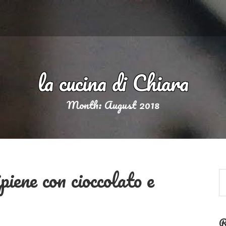
la cucina di Chiara
Month:
August 2018
piene con cioccolato e
R